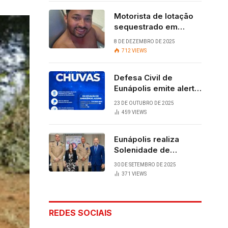
Motorista de lotação
sequestrado em
Eunápolis é
8 DE DEZEMBRO DE 2025
encontrado com vida
712
VIEWS
após quatro dias.
Defesa Civil de
Eunápolis emite alerta
para chuvas
23 DE OUTUBRO DE 2025
459
VIEWS
Eunápolis realiza
Solenidade de
Assunção do 28º
30 DE SETEMBRO DE 2025
BPM, conquista
371
VIEWS
viabilizada por
articulação política de
Cláudia e Robério
REDES SOCIAIS
Oliveira