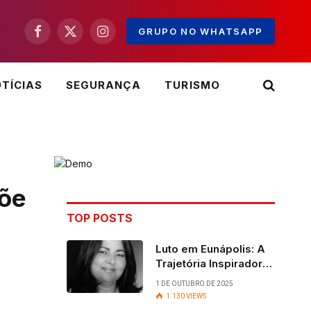
GRUPO NO WHATSAPP
Facebook
X
Instagram
(Twitter)
TÍCIAS
SEGURANÇA
TURISMO
põe
TOP POSTS
Luto em Eunápolis: A
Trajetória Inspiradora
da ex-vereadora Ruth
1 DE OUTUBRO DE 2025
Contadora
1.130
VIEWS