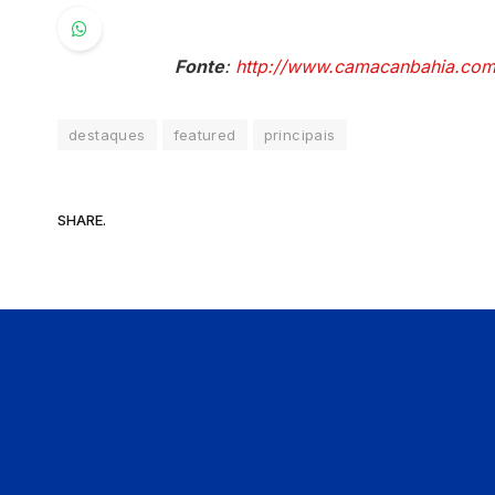
Fonte
:
http://www.camacanbahia.co
destaques
featured
principais
SHARE.