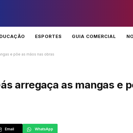
EDUCAÇÃO
ESPORTES
GUIA COMERCIAL
NO
mangas e põe as mãos nas obras
 Gás arregaça as mangas e 
Email
WhatsApp