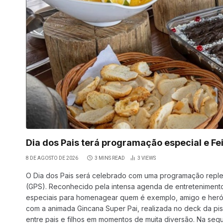
Dia dos Pais terá programação especial e Fe
8 DE AGOSTO DE 2026
3 MINS READ
3
VIEWS
O Dia dos Pais será celebrado com uma programação replet
(GPS). Reconhecido pela intensa agenda de entretenimento
especiais para homenagear quem é exemplo, amigo e herói
com a animada Gincana Super Pai, realizada no deck da pis
entre pais e filhos em momentos de muita diversão. Na seq