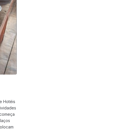
e Hotéis
ividades
o começa
 laços
colocam