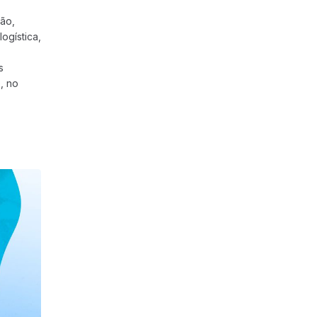
ção,
ogística,
s
, no