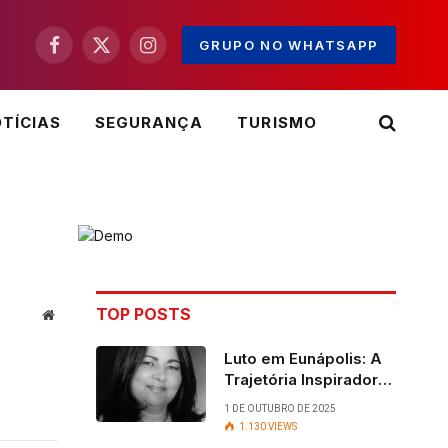
GRUPO NO WHATSAPP
Facebook
X
Instagram
(Twitter)
TÍCIAS
SEGURANÇA
TURISMO
TOP POSTS
Website
Luto em Eunápolis: A
Trajetória Inspiradora
da ex-vereadora Ruth
1 DE OUTUBRO DE 2025
Contadora
1.130
VIEWS