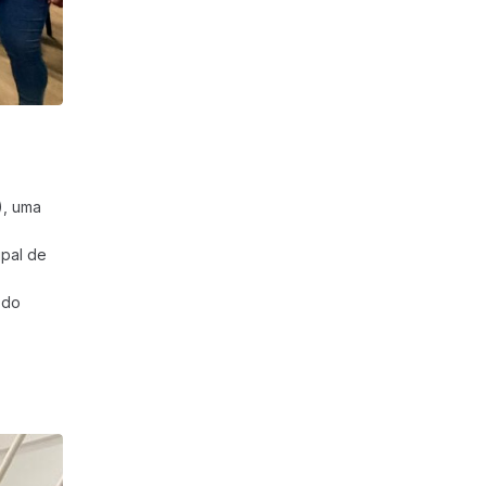
), uma
ipal de
 do