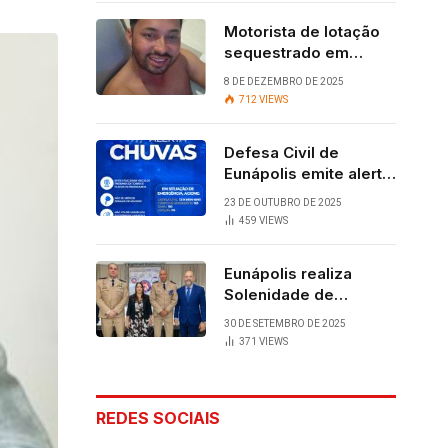
Motorista de lotação
sequestrado em
Eunápolis é
8 DE DEZEMBRO DE 2025
encontrado com vida
712
VIEWS
após quatro dias.
Defesa Civil de
Eunápolis emite alerta
para chuvas
23 DE OUTUBRO DE 2025
459
VIEWS
Eunápolis realiza
Solenidade de
Assunção do 28º
30 DE SETEMBRO DE 2025
BPM, conquista
371
VIEWS
viabilizada por
articulação política de
Cláudia e Robério
REDES SOCIAIS
Oliveira