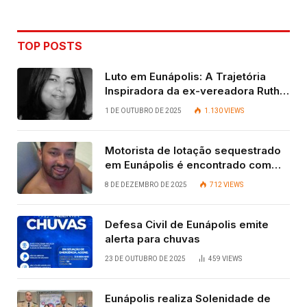
TOP POSTS
Luto em Eunápolis: A Trajetória
Inspiradora da ex-vereadora Ruth
Contadora
1 DE OUTUBRO DE 2025
1.130
VIEWS
Motorista de lotação sequestrado
em Eunápolis é encontrado com
vida após quatro dias.
8 DE DEZEMBRO DE 2025
712
VIEWS
Defesa Civil de Eunápolis emite
alerta para chuvas
23 DE OUTUBRO DE 2025
459
VIEWS
Eunápolis realiza Solenidade de