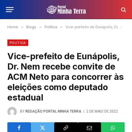
Home
»
Blogs
»
Política
»
Vice-prefeito de Eunápolis, Dr. Nem recebe convite de ACM Neto para concorrer às eleições como deputado estadual
POLÍTICA
Vice-prefeito de Eunápolis,
Dr. Nem recebe convite de
ACM Neto para concorrer às
eleições como deputado
estadual
BY
REDAÇÃO PORTAL MINHA TERRA
2 DE MAIO DE 2022