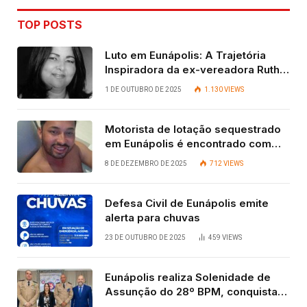
TOP POSTS
Luto em Eunápolis: A Trajetória
Inspiradora da ex-vereadora Ruth
Contadora
1 DE OUTUBRO DE 2025
1.130
VIEWS
Motorista de lotação sequestrado
em Eunápolis é encontrado com
vida após quatro dias.
8 DE DEZEMBRO DE 2025
712
VIEWS
Defesa Civil de Eunápolis emite
alerta para chuvas
23 DE OUTUBRO DE 2025
459
VIEWS
Eunápolis realiza Solenidade de
Assunção do 28º BPM, conquista
viabilizada por articulação política