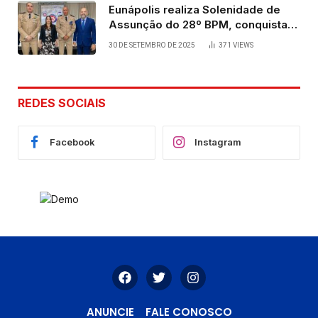
Eunápolis realiza Solenidade de
Assunção do 28º BPM, conquista
viabilizada por articulação política
30 DE SETEMBRO DE 2025
371
VIEWS
de Cláudia e Robério Oliveira
REDES SOCIAIS
Facebook
Instagram
ANUNCIE
FALE CONOSCO