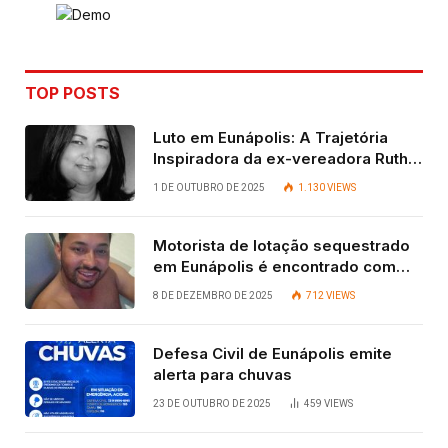
TOP POSTS
Luto em Eunápolis: A Trajetória
Inspiradora da ex-vereadora Ruth
Contadora
1 DE OUTUBRO DE 2025
1.130
VIEWS
Motorista de lotação sequestrado
em Eunápolis é encontrado com
vida após quatro dias.
8 DE DEZEMBRO DE 2025
712
VIEWS
Defesa Civil de Eunápolis emite
alerta para chuvas
23 DE OUTUBRO DE 2025
459
VIEWS