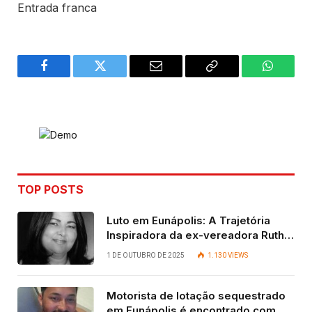
Entrada franca
Facebook
Twitter
Email
Copy
WhatsA
Link
TOP POSTS
Luto em Eunápolis: A Trajetória
Inspiradora da ex-vereadora Ruth
Contadora
1 DE OUTUBRO DE 2025
1.130
VIEWS
Motorista de lotação sequestrado
em Eunápolis é encontrado com