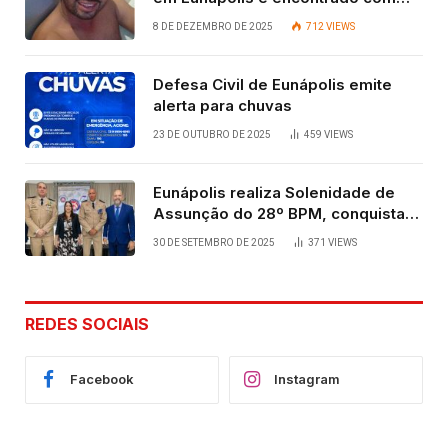
vida após quatro dias.
8 DE DEZEMBRO DE 2025
712
VIEWS
Defesa Civil de Eunápolis emite
alerta para chuvas
23 DE OUTUBRO DE 2025
459
VIEWS
Eunápolis realiza Solenidade de
Assunção do 28º BPM, conquista
viabilizada por articulação política
30 DE SETEMBRO DE 2025
371
VIEWS
de Cláudia e Robério Oliveira
REDES SOCIAIS
Facebook
Instagram