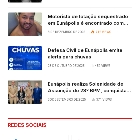
Motorista de lotação sequestrado
em Eunápolis é encontrado com
vida após quatro dias.
8 DE DEZEMBRO DE 2025
712
VIEWS
Defesa Civil de Eunápolis emite
alerta para chuvas
23 DE OUTUBRO DE 2025
459
VIEWS
Eunápolis realiza Solenidade de
Assunção do 28º BPM, conquista
viabilizada por articulação política
30 DE SETEMBRO DE 2025
371
VIEWS
de Cláudia e Robério Oliveira
REDES SOCIAIS