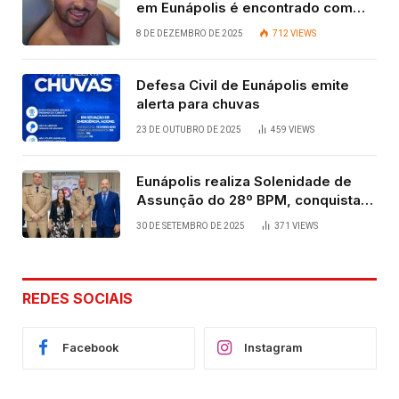
em Eunápolis é encontrado com
vida após quatro dias.
8 DE DEZEMBRO DE 2025
712
VIEWS
Defesa Civil de Eunápolis emite
alerta para chuvas
23 DE OUTUBRO DE 2025
459
VIEWS
Eunápolis realiza Solenidade de
Assunção do 28º BPM, conquista
viabilizada por articulação política
30 DE SETEMBRO DE 2025
371
VIEWS
de Cláudia e Robério Oliveira
REDES SOCIAIS
Facebook
Instagram