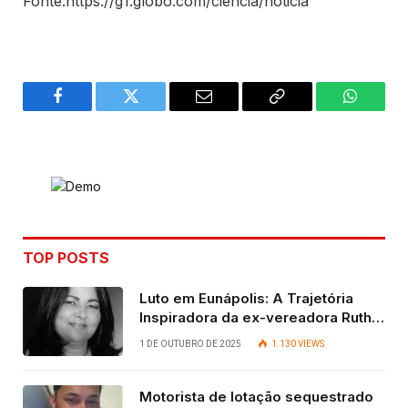
Fonte:https://g1.globo.com/ciencia/noticia
Facebook
Twitter
Email
Copy
WhatsA
Link
TOP POSTS
Luto em Eunápolis: A Trajetória
Inspiradora da ex-vereadora Ruth
Contadora
1 DE OUTUBRO DE 2025
1.130
VIEWS
Motorista de lotação sequestrado