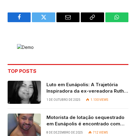
Facebook
Twitter
Email
Copy
WhatsA
Link
TOP POSTS
Luto em Eunápolis: A Trajetória
Inspiradora da ex-vereadora Ruth
Contadora
1 DE OUTUBRO DE 2025
1.130
VIEWS
Motorista de lotação sequestrado
em Eunápolis é encontrado com
vida após quatro dias.
8 DE DEZEMBRO DE 2025
712
VIEWS