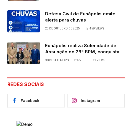
Defesa Civil de Eunápolis emite
alerta para chuvas
23 DE OUTUBRO DE 2025
459
VIEWS
Eunápolis realiza Solenidade de
Assunção do 28º BPM, conquista
viabilizada por articulação política
30 DE SETEMBRO DE 2025
371
VIEWS
de Cláudia e Robério Oliveira
REDES SOCIAIS
Facebook
Instagram