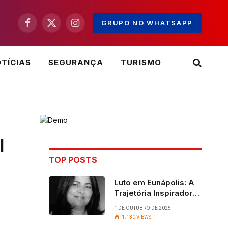
GRUPO NO WHATSAPP
Facebook
X
Instagram
(Twitter)
TÍCIAS
SEGURANÇA
TURISMO
l
TOP POSTS
Luto em Eunápolis: A
Trajetória Inspiradora
da ex-vereadora Ruth
1 DE OUTUBRO DE 2025
Contadora
1.130
VIEWS