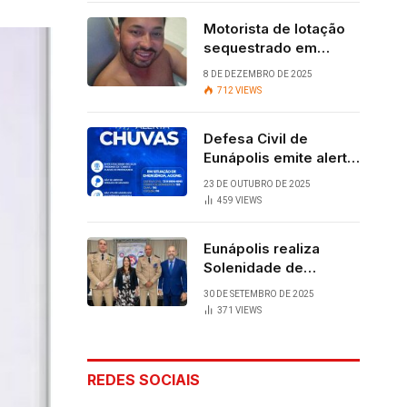
Motorista de lotação
sequestrado em
Eunápolis é
8 DE DEZEMBRO DE 2025
encontrado com vida
712
VIEWS
após quatro dias.
Defesa Civil de
Eunápolis emite alerta
para chuvas
23 DE OUTUBRO DE 2025
459
VIEWS
Eunápolis realiza
Solenidade de
Assunção do 28º
30 DE SETEMBRO DE 2025
BPM, conquista
371
VIEWS
viabilizada por
articulação política de
Cláudia e Robério
REDES SOCIAIS
Oliveira