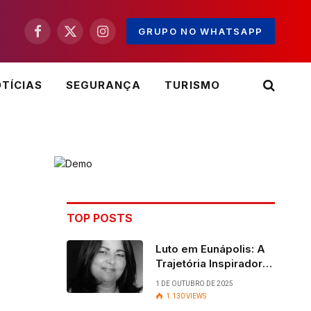
GRUPO NO WHATSAPP
Facebook
X
Instagram
(Twitter)
TÍCIAS
SEGURANÇA
TURISMO
TOP POSTS
Luto em Eunápolis: A
Trajetória Inspiradora
da ex-vereadora Ruth
1 DE OUTUBRO DE 2025
Contadora
1.130
VIEWS