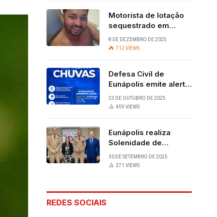
Motorista de lotação
sequestrado em
Eunápolis é
8 DE DEZEMBRO DE 2025
encontrado com vida
712
VIEWS
após quatro dias.
Defesa Civil de
Eunápolis emite alerta
para chuvas
23 DE OUTUBRO DE 2025
459
VIEWS
Eunápolis realiza
Solenidade de
Assunção do 28º
30 DE SETEMBRO DE 2025
BPM, conquista
371
VIEWS
viabilizada por
articulação política de
Cláudia e Robério
REDES SOCIAIS
Oliveira