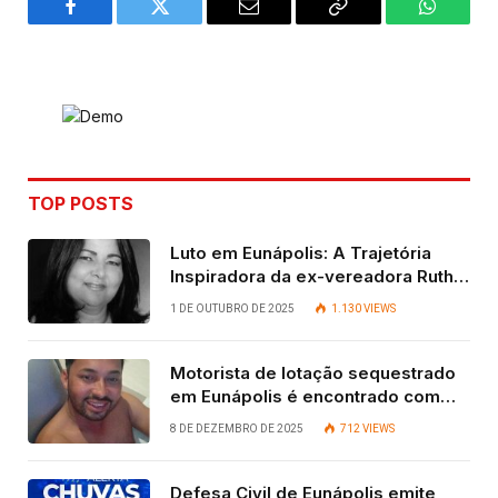
Facebook
Twitter
Email
Copy
WhatsA
Link
TOP POSTS
Luto em Eunápolis: A Trajetória
Inspiradora da ex-vereadora Ruth
Contadora
1 DE OUTUBRO DE 2025
1.130
VIEWS
Motorista de lotação sequestrado
em Eunápolis é encontrado com
vida após quatro dias.
8 DE DEZEMBRO DE 2025
712
VIEWS
Defesa Civil de Eunápolis emite