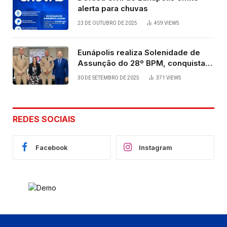
alerta para chuvas
23 DE OUTUBRO DE 2025
459
VIEWS
Eunápolis realiza Solenidade de
Assunção do 28º BPM, conquista
viabilizada por articulação política
30 DE SETEMBRO DE 2025
371
VIEWS
de Cláudia e Robério Oliveira
REDES SOCIAIS
Facebook
Instagram