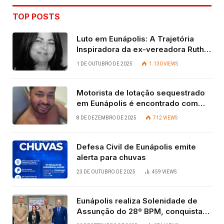
TOP POSTS
Luto em Eunápolis: A Trajetória
Inspiradora da ex-vereadora Ruth
Contadora
1 DE OUTUBRO DE 2025
1.130
VIEWS
Motorista de lotação sequestrado
em Eunápolis é encontrado com
vida após quatro dias.
8 DE DEZEMBRO DE 2025
712
VIEWS
Defesa Civil de Eunápolis emite
alerta para chuvas
23 DE OUTUBRO DE 2025
459
VIEWS
Eunápolis realiza Solenidade de
Assunção do 28º BPM, conquista
viabilizada por articulação política