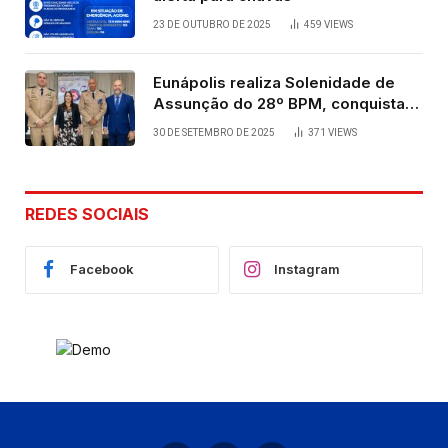
23 DE OUTUBRO DE 2025
459
VIEWS
Eunápolis realiza Solenidade de
Assunção do 28º BPM, conquista
viabilizada por articulação política
30 DE SETEMBRO DE 2025
371
VIEWS
de Cláudia e Robério Oliveira
REDES SOCIAIS
Facebook
Instagram