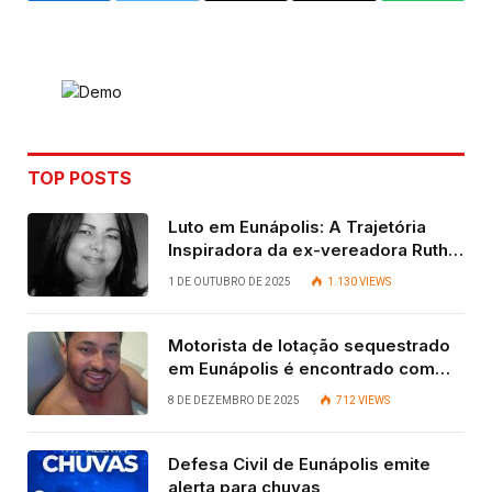
Link
TOP POSTS
Luto em Eunápolis: A Trajetória
Inspiradora da ex-vereadora Ruth
Contadora
1 DE OUTUBRO DE 2025
1.130
VIEWS
Motorista de lotação sequestrado
em Eunápolis é encontrado com
vida após quatro dias.
8 DE DEZEMBRO DE 2025
712
VIEWS
Defesa Civil de Eunápolis emite
alerta para chuvas