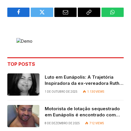
Facebook
Twitter
Email
Copy
WhatsA
Link
TOP POSTS
Luto em Eunápolis: A Trajetória
Inspiradora da ex-vereadora Ruth
Contadora
1 DE OUTUBRO DE 2025
1.130
VIEWS
Motorista de lotação sequestrado
em Eunápolis é encontrado com
vida após quatro dias.
8 DE DEZEMBRO DE 2025
712
VIEWS