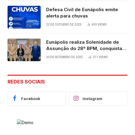
Defesa Civil de Eunápolis emite
alerta para chuvas
23 DE OUTUBRO DE 2025
459
VIEWS
Eunápolis realiza Solenidade de
Assunção do 28º BPM, conquista
viabilizada por articulação política
30 DE SETEMBRO DE 2025
371
VIEWS
de Cláudia e Robério Oliveira
REDES SOCIAIS
Facebook
Instagram