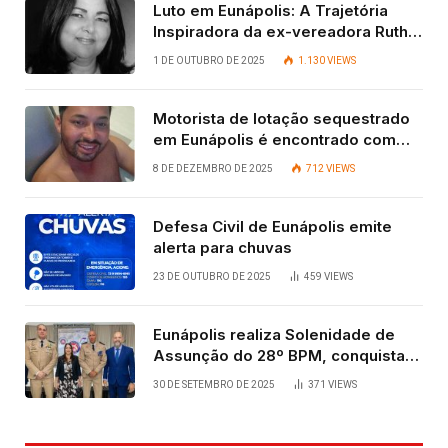
Luto em Eunápolis: A Trajetória
Inspiradora da ex-vereadora Ruth
Contadora
1 DE OUTUBRO DE 2025
1.130
VIEWS
Motorista de lotação sequestrado
em Eunápolis é encontrado com
vida após quatro dias.
8 DE DEZEMBRO DE 2025
712
VIEWS
Defesa Civil de Eunápolis emite
alerta para chuvas
23 DE OUTUBRO DE 2025
459
VIEWS
Eunápolis realiza Solenidade de
Assunção do 28º BPM, conquista
viabilizada por articulação política
30 DE SETEMBRO DE 2025
371
VIEWS
de Cláudia e Robério Oliveira