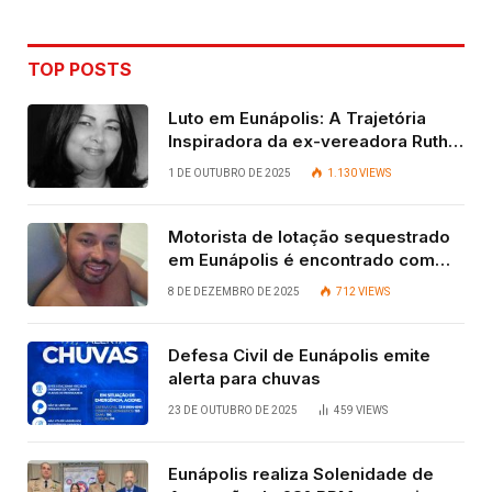
TOP POSTS
Luto em Eunápolis: A Trajetória
Inspiradora da ex-vereadora Ruth
Contadora
1 DE OUTUBRO DE 2025
1.130
VIEWS
Motorista de lotação sequestrado
em Eunápolis é encontrado com
vida após quatro dias.
8 DE DEZEMBRO DE 2025
712
VIEWS
Defesa Civil de Eunápolis emite
alerta para chuvas
23 DE OUTUBRO DE 2025
459
VIEWS
Eunápolis realiza Solenidade de