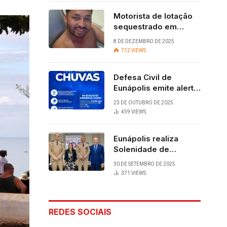
Motorista de lotação
sequestrado em
Eunápolis é
8 DE DEZEMBRO DE 2025
encontrado com vida
712
VIEWS
após quatro dias.
Defesa Civil de
Eunápolis emite alerta
para chuvas
23 DE OUTUBRO DE 2025
459
VIEWS
Eunápolis realiza
Solenidade de
Assunção do 28º
30 DE SETEMBRO DE 2025
BPM, conquista
371
VIEWS
viabilizada por
articulação política de
Cláudia e Robério
REDES SOCIAIS
Oliveira