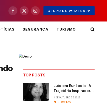
GRUPO NO WHATSAPP
Facebook
X
Instagram
(Twitter)
TÍCIAS
SEGURANÇA
TURISMO
endo
TOP POSTS
Luto em Eunápolis: A
Trajetória Inspiradora
da ex-vereadora Ruth
1 DE OUTUBRO DE 2025
Contadora
1.130
VIEWS