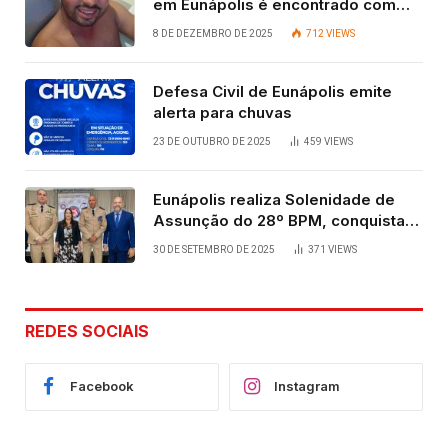
em Eunápolis é encontrado com
vida após quatro dias.
8 DE DEZEMBRO DE 2025
712
VIEWS
Defesa Civil de Eunápolis emite
alerta para chuvas
23 DE OUTUBRO DE 2025
459
VIEWS
Eunápolis realiza Solenidade de
Assunção do 28º BPM, conquista
viabilizada por articulação política
30 DE SETEMBRO DE 2025
371
VIEWS
de Cláudia e Robério Oliveira
REDES SOCIAIS
Facebook
Instagram