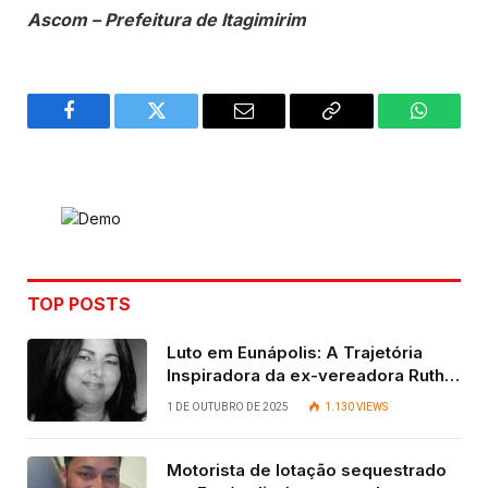
Ascom – Prefeitura de Itagimirim
Facebook
Twitter
Email
Copy
WhatsA
Link
TOP POSTS
Luto em Eunápolis: A Trajetória
Inspiradora da ex-vereadora Ruth
Contadora
1 DE OUTUBRO DE 2025
1.130
VIEWS
Motorista de lotação sequestrado