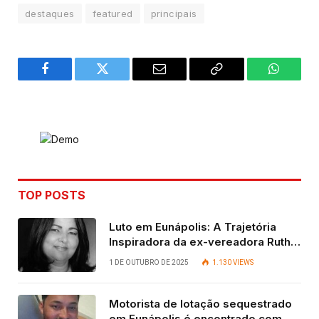
destaques
featured
principais
Facebook
Twitter
Email
Copy
WhatsA
Link
TOP POSTS
Luto em Eunápolis: A Trajetória
Inspiradora da ex-vereadora Ruth
Contadora
1 DE OUTUBRO DE 2025
1.130
VIEWS
Motorista de lotação sequestrado
em Eunápolis é encontrado com