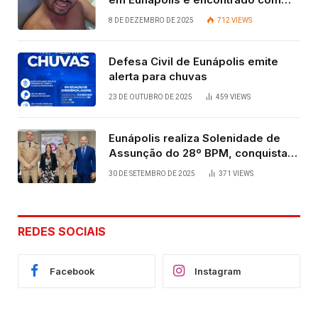
vida após quatro dias.
8 DE DEZEMBRO DE 2025
712
VIEWS
Defesa Civil de Eunápolis emite
alerta para chuvas
23 DE OUTUBRO DE 2025
459
VIEWS
Eunápolis realiza Solenidade de
Assunção do 28º BPM, conquista
viabilizada por articulação política
30 DE SETEMBRO DE 2025
371
VIEWS
de Cláudia e Robério Oliveira
REDES SOCIAIS
Facebook
Instagram