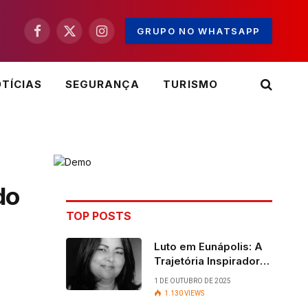
GRUPO NO WHATSAPP
Facebook
X
Instagram
(Twitter)
TÍCIAS
SEGURANÇA
TURISMO
do
TOP POSTS
Luto em Eunápolis: A
Trajetória Inspiradora
da ex-vereadora Ruth
1 DE OUTUBRO DE 2025
Contadora
1.130
VIEWS