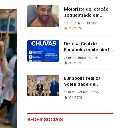
Motorista de lotação
sequestrado em
Eunápolis é
8 DE DEZEMBRO DE 2025
encontrado com vida
712
VIEWS
após quatro dias.
Defesa Civil de
Eunápolis emite alerta
para chuvas
23 DE OUTUBRO DE 2025
459
VIEWS
Eunápolis realiza
Solenidade de
Assunção do 28º
30 DE SETEMBRO DE 2025
BPM, conquista
371
VIEWS
viabilizada por
articulação política de
Cláudia e Robério
REDES SOCIAIS
Oliveira