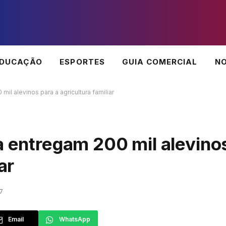
EDUCAÇÃO
ESPORTES
GUIA COMERCIAL
NO
il alevinos para a agricultura familiar
a entregam 200 mil alevino
ar
7
Email
WhatsApp