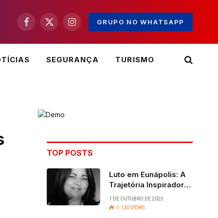
GRUPO NO WHATSAPP
Facebook
X
Instagram
(Twitter)
TÍCIAS
SEGURANÇA
TURISMO
s
TOP POSTS
Luto em Eunápolis: A
Trajetória Inspiradora
da ex-vereadora Ruth
1 DE OUTUBRO DE 2025
Contadora
1.130
VIEWS