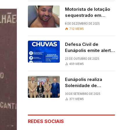
Motorista de lotação
sequestrado em
Eunápolis é
8 DE DEZEMBRO DE 2025
encontrado com vida
712
VIEWS
após quatro dias.
Defesa Civil de
Eunápolis emite alerta
para chuvas
23 DE OUTUBRO DE 2025
459
VIEWS
Eunápolis realiza
Solenidade de
Assunção do 28º
30 DE SETEMBRO DE 2025
BPM, conquista
371
VIEWS
viabilizada por
articulação política de
Cláudia e Robério
REDES SOCIAIS
Oliveira