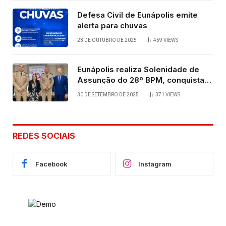
Defesa Civil de Eunápolis emite
alerta para chuvas
23 DE OUTUBRO DE 2025
459
VIEWS
Eunápolis realiza Solenidade de
Assunção do 28º BPM, conquista
viabilizada por articulação política
30 DE SETEMBRO DE 2025
371
VIEWS
de Cláudia e Robério Oliveira
REDES SOCIAIS
Facebook
Instagram