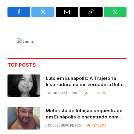
Facebook
Twitter
Email
Copy
WhatsA
Link
TOP POSTS
Luto em Eunápolis: A Trajetória
Inspiradora da ex-vereadora Ruth
Contadora
1 DE OUTUBRO DE 2025
1.130
VIEWS
Motorista de lotação sequestrado
em Eunápolis é encontrado com
vida após quatro dias.
8 DE DEZEMBRO DE 2025
712
VIEWS