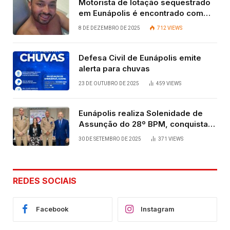
Motorista de lotação sequestrado
em Eunápolis é encontrado com
vida após quatro dias.
8 DE DEZEMBRO DE 2025
712
VIEWS
Defesa Civil de Eunápolis emite
alerta para chuvas
23 DE OUTUBRO DE 2025
459
VIEWS
Eunápolis realiza Solenidade de
Assunção do 28º BPM, conquista
viabilizada por articulação política
30 DE SETEMBRO DE 2025
371
VIEWS
de Cláudia e Robério Oliveira
REDES SOCIAIS
Facebook
Instagram