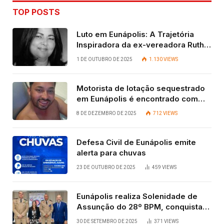
TOP POSTS
Luto em Eunápolis: A Trajetória
Inspiradora da ex-vereadora Ruth
Contadora
1 DE OUTUBRO DE 2025
1.130
VIEWS
Motorista de lotação sequestrado
em Eunápolis é encontrado com
vida após quatro dias.
8 DE DEZEMBRO DE 2025
712
VIEWS
Defesa Civil de Eunápolis emite
alerta para chuvas
23 DE OUTUBRO DE 2025
459
VIEWS
Eunápolis realiza Solenidade de
Assunção do 28º BPM, conquista
viabilizada por articulação política
30 DE SETEMBRO DE 2025
371
VIEWS