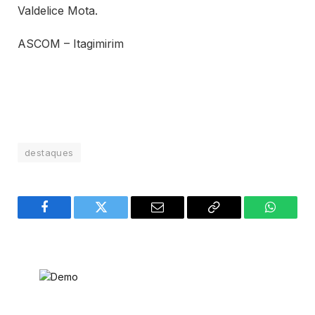
Valdelice Mota.
ASCOM – Itagimirim
destaques
Facebook
Twitter
Email
Copy
WhatsA
Link