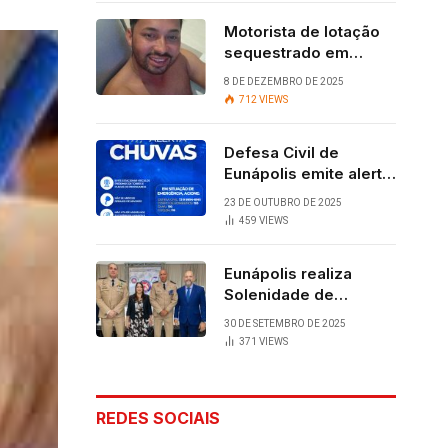
Motorista de lotação
sequestrado em
Eunápolis é
8 DE DEZEMBRO DE 2025
encontrado com vida
712
VIEWS
após quatro dias.
Defesa Civil de
Eunápolis emite alerta
para chuvas
23 DE OUTUBRO DE 2025
459
VIEWS
Eunápolis realiza
Solenidade de
Assunção do 28º
30 DE SETEMBRO DE 2025
BPM, conquista
371
VIEWS
viabilizada por
articulação política de
Cláudia e Robério
REDES SOCIAIS
Oliveira