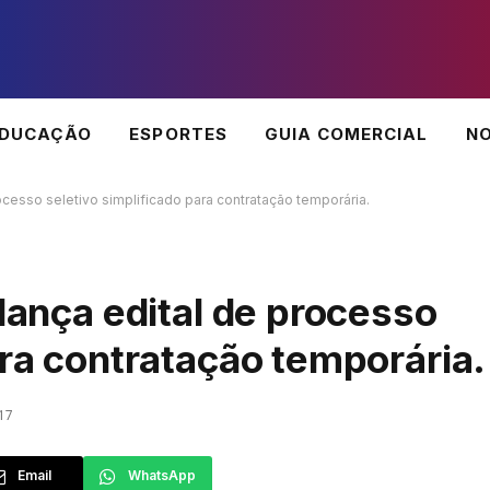
EDUCAÇÃO
ESPORTES
GUIA COMERCIAL
NO
rocesso seletivo simplificado para contratação temporária.
 lança edital de processo
ara contratação temporária.
17
Email
WhatsApp