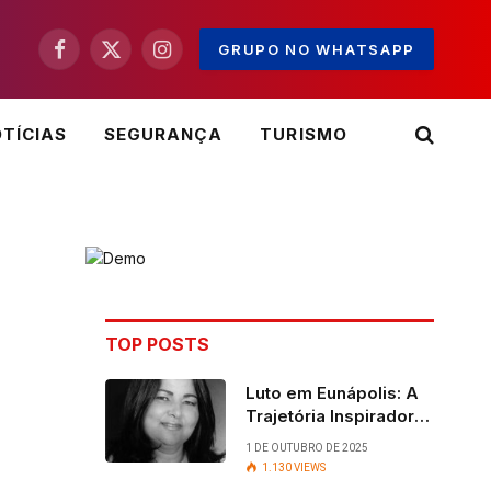
GRUPO NO WHATSAPP
Facebook
X
Instagram
(Twitter)
TÍCIAS
SEGURANÇA
TURISMO
TOP POSTS
Luto em Eunápolis: A
Trajetória Inspiradora
da ex-vereadora Ruth
1 DE OUTUBRO DE 2025
Contadora
1.130
VIEWS