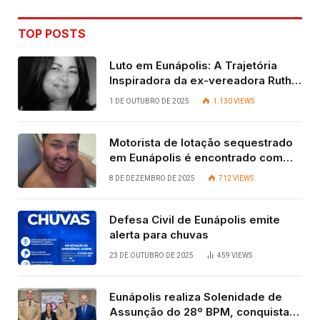
TOP POSTS
Luto em Eunápolis: A Trajetória
Inspiradora da ex-vereadora Ruth
Contadora
1 DE OUTUBRO DE 2025
1.130
VIEWS
Motorista de lotação sequestrado
em Eunápolis é encontrado com
vida após quatro dias.
8 DE DEZEMBRO DE 2025
712
VIEWS
Defesa Civil de Eunápolis emite
alerta para chuvas
23 DE OUTUBRO DE 2025
459
VIEWS
Eunápolis realiza Solenidade de
Assunção do 28º BPM, conquista