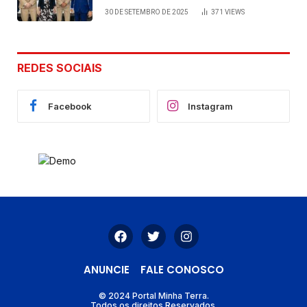
viabilizada por articulação política
30 DE SETEMBRO DE 2025
371
VIEWS
de Cláudia e Robério Oliveira
REDES SOCIAIS
Facebook
Instagram
ANUNCIE
FALE CONOSCO
© 2024 Portal Minha Terra.
Todos os direitos Reservados.