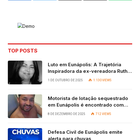
Link
TOP POSTS
Luto em Eunápolis: A Trajetória
Inspiradora da ex-vereadora Ruth
Contadora
1 DE OUTUBRO DE 2025
1.130
VIEWS
Motorista de lotação sequestrado
em Eunápolis é encontrado com
vida após quatro dias.
8 DE DEZEMBRO DE 2025
712
VIEWS
Defesa Civil de Eunápolis emite
alerta para chuvas