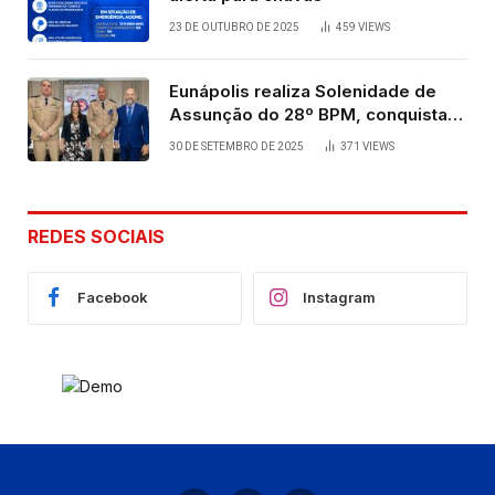
23 DE OUTUBRO DE 2025
459
VIEWS
Eunápolis realiza Solenidade de
Assunção do 28º BPM, conquista
viabilizada por articulação política
30 DE SETEMBRO DE 2025
371
VIEWS
de Cláudia e Robério Oliveira
REDES SOCIAIS
Facebook
Instagram