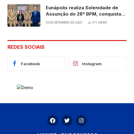
Eunápolis realiza Solenidade de
Assunção do 28º BPM, conquista
viabilizada por articulação política
30 DE SETEMBRO DE 2025
371
VIEWS
de Cláudia e Robério Oliveira
REDES SOCIAIS
Facebook
Instagram