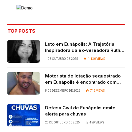
TOP POSTS
Luto em Eunápolis: A Trajetória
Inspiradora da ex-vereadora Ruth
Contadora
1 DE OUTUBRO DE 2025
1.130
VIEWS
Motorista de lotação sequestrado
em Eunápolis é encontrado com
vida após quatro dias.
8 DE DEZEMBRO DE 2025
712
VIEWS
Defesa Civil de Eunápolis emite
alerta para chuvas
23 DE OUTUBRO DE 2025
459
VIEWS