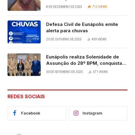
vida após quatro dias.
8 DE DEZEMBRO DE 2025
712
VIEWS
Defesa Civil de Eunápolis emite
alerta para chuvas
23 DE OUTUBRO DE 2025
459
VIEWS
Eunápolis realiza Solenidade de
Assunção do 28º BPM, conquista
viabilizada por articulação política
30 DE SETEMBRO DE 2025
371
VIEWS
de Cláudia e Robério Oliveira
REDES SOCIAIS
Facebook
Instagram