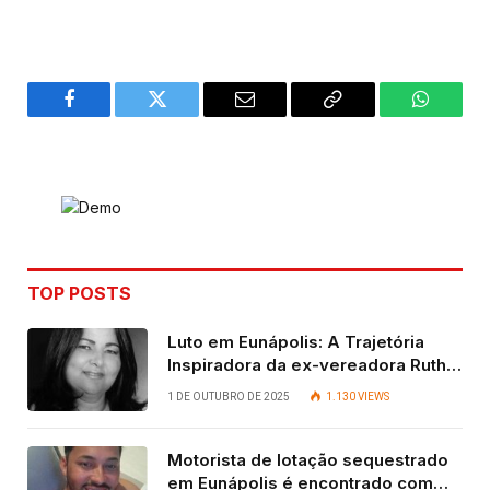
Facebook
Twitter
Email
Copy
WhatsA
Link
TOP POSTS
Luto em Eunápolis: A Trajetória
Inspiradora da ex-vereadora Ruth
Contadora
1 DE OUTUBRO DE 2025
1.130
VIEWS
Motorista de lotação sequestrado
em Eunápolis é encontrado com