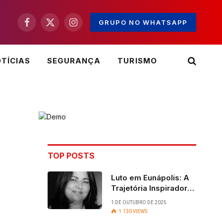
GRUPO NO WHATSAPP
Facebook
X
Instagram
(Twitter)
TÍCIAS
SEGURANÇA
TURISMO
TOP POSTS
Luto em Eunápolis: A
Trajetória Inspiradora
da ex-vereadora Ruth
1 DE OUTUBRO DE 2025
Contadora
1.130
VIEWS