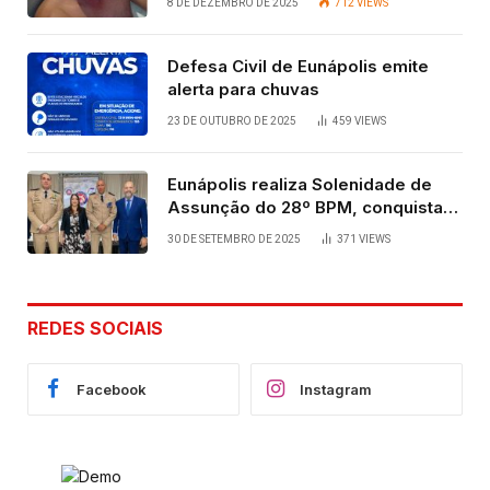
8 DE DEZEMBRO DE 2025
712
VIEWS
Defesa Civil de Eunápolis emite
alerta para chuvas
23 DE OUTUBRO DE 2025
459
VIEWS
Eunápolis realiza Solenidade de
Assunção do 28º BPM, conquista
viabilizada por articulação política
30 DE SETEMBRO DE 2025
371
VIEWS
de Cláudia e Robério Oliveira
REDES SOCIAIS
Facebook
Instagram