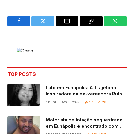
Facebook
Twitter
Email
Copy
WhatsA
Link
TOP POSTS
Luto em Eunápolis: A Trajetória
Inspiradora da ex-vereadora Ruth
Contadora
1 DE OUTUBRO DE 2025
1.130
VIEWS
Motorista de lotação sequestrado
em Eunápolis é encontrado com
vida após quatro dias.