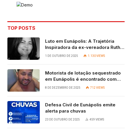
TOP POSTS
Luto em Eunápolis: A Trajetória
Inspiradora da ex-vereadora Ruth
Contadora
1 DE OUTUBRO DE 2025
1.130
VIEWS
Motorista de lotação sequestrado
em Eunápolis é encontrado com
vida após quatro dias.
8 DE DEZEMBRO DE 2025
712
VIEWS
Defesa Civil de Eunápolis emite
alerta para chuvas
23 DE OUTUBRO DE 2025
459
VIEWS