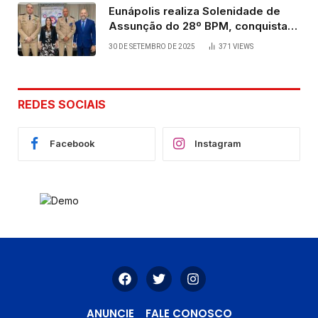
Eunápolis realiza Solenidade de
Assunção do 28º BPM, conquista
viabilizada por articulação política
30 DE SETEMBRO DE 2025
371
VIEWS
de Cláudia e Robério Oliveira
REDES SOCIAIS
Facebook
Instagram
ANUNCIE
FALE CONOSCO