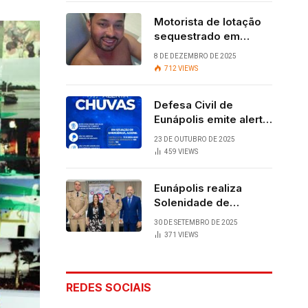
Motorista de lotação
sequestrado em
Eunápolis é
8 DE DEZEMBRO DE 2025
encontrado com vida
712
VIEWS
após quatro dias.
Defesa Civil de
Eunápolis emite alerta
para chuvas
23 DE OUTUBRO DE 2025
459
VIEWS
Eunápolis realiza
Solenidade de
Assunção do 28º
30 DE SETEMBRO DE 2025
BPM, conquista
371
VIEWS
viabilizada por
articulação política de
Cláudia e Robério
REDES SOCIAIS
Oliveira