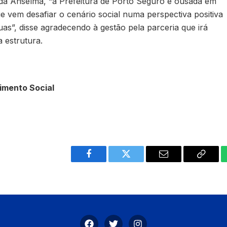
a Anselma, “a Prefeitura de Porto Seguro é ousada em
 vem desafiar o cenário social numa perspectiva positiva
as”, disse agradecendo à gestão pela parceria que irá
a estrutura.
imento Social
Facebook
Twitter
Email
Copy
Link