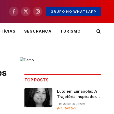
GRUPO NO WHATSAPP
Facebook
X
Instagram
(Twitter)
TÍCIAS
SEGURANÇA
TURISMO
es
TOP POSTS
Luto em Eunápolis: A
Trajetória Inspiradora
da ex-vereadora Ruth
1 DE OUTUBRO DE 2025
Contadora
1.130
VIEWS