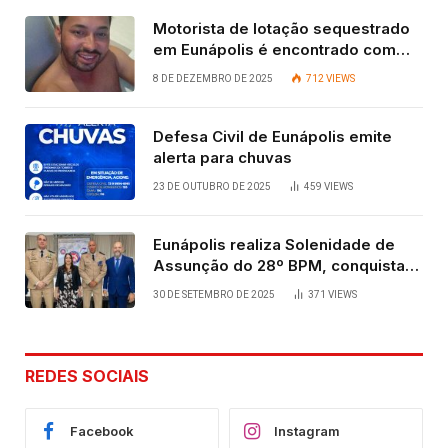
Motorista de lotação sequestrado
em Eunápolis é encontrado com
vida após quatro dias.
8 DE DEZEMBRO DE 2025
712
VIEWS
Defesa Civil de Eunápolis emite
alerta para chuvas
23 DE OUTUBRO DE 2025
459
VIEWS
Eunápolis realiza Solenidade de
Assunção do 28º BPM, conquista
viabilizada por articulação política
30 DE SETEMBRO DE 2025
371
VIEWS
de Cláudia e Robério Oliveira
REDES SOCIAIS
Facebook
Instagram