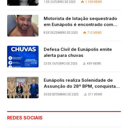
1 DE OUTUBRO DE 2025
1.130
VIEWS
Motorista de lotação sequestrado
em Eunápolis é encontrado com
vida após quatro dias.
8 DE DEZEMBRO DE 2025
712
VIEWS
Defesa Civil de Eunápolis emite
alerta para chuvas
23 DE OUTUBRO DE 2025
459
VIEWS
Eunápolis realiza Solenidade de
Assunção do 28º BPM, conquista
viabilizada por articulação política
30 DE SETEMBRO DE 2025
371
VIEWS
de Cláudia e Robério Oliveira
REDES SOCIAIS