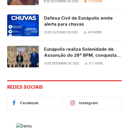
8 DE DEZEMBRO DE 2025
712
VIEWS
Defesa Civil de Eunápolis emite
alerta para chuvas
23 DE OUTUBRO DE 2025
459
VIEWS
Eunápolis realiza Solenidade de
Assunção do 28º BPM, conquista
viabilizada por articulação política
30 DE SETEMBRO DE 2025
371
VIEWS
de Cláudia e Robério Oliveira
REDES SOCIAIS
Facebook
Instagram