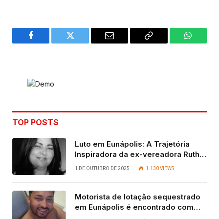
Facebook
Twitter
Email
Copy
WhatsA
Link
TOP POSTS
Luto em Eunápolis: A Trajetória
Inspiradora da ex-vereadora Ruth
Contadora
1 DE OUTUBRO DE 2025
1.130
VIEWS
Motorista de lotação sequestrado
em Eunápolis é encontrado com
vida após quatro dias.