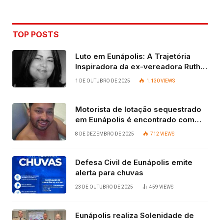
TOP POSTS
Luto em Eunápolis: A Trajetória
Inspiradora da ex-vereadora Ruth
Contadora
1 DE OUTUBRO DE 2025
1.130
VIEWS
Motorista de lotação sequestrado
em Eunápolis é encontrado com
vida após quatro dias.
8 DE DEZEMBRO DE 2025
712
VIEWS
Defesa Civil de Eunápolis emite
alerta para chuvas
23 DE OUTUBRO DE 2025
459
VIEWS
Eunápolis realiza Solenidade de