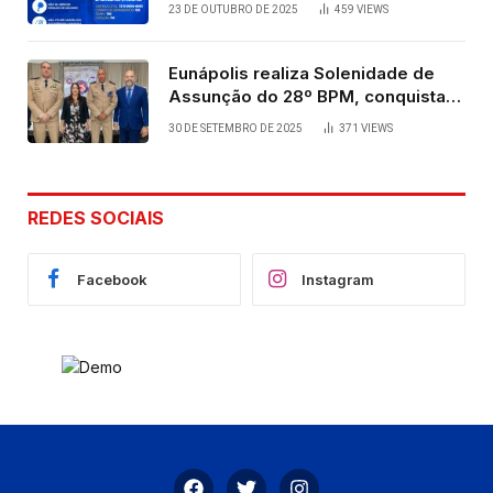
23 DE OUTUBRO DE 2025
459
VIEWS
Eunápolis realiza Solenidade de
Assunção do 28º BPM, conquista
viabilizada por articulação política
30 DE SETEMBRO DE 2025
371
VIEWS
de Cláudia e Robério Oliveira
REDES SOCIAIS
Facebook
Instagram