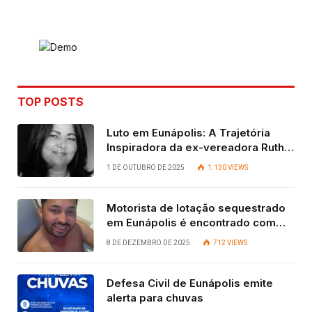
Link
TOP POSTS
Luto em Eunápolis: A Trajetória
Inspiradora da ex-vereadora Ruth
Contadora
1 DE OUTUBRO DE 2025
1.130
VIEWS
Motorista de lotação sequestrado
em Eunápolis é encontrado com
vida após quatro dias.
8 DE DEZEMBRO DE 2025
712
VIEWS
Defesa Civil de Eunápolis emite
alerta para chuvas