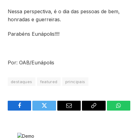
Nessa perspectiva, é o dia das pessoas de bem,
honradas e guerreiras.
Parabéns Eunápolis!!!!
Por: OAB/Eunápolis
destaques
featured
principais
Facebook
Twitter
Email
Copy
WhatsA
Link