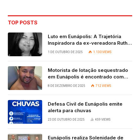
TOP POSTS
Luto em Eunápolis: A Trajetória
Inspiradora da ex-vereadora Ruth
Contadora
1 DE OUTUBRO DE 2025
1.130
VIEWS
Motorista de lotação sequestrado
em Eunápolis é encontrado com
vida após quatro dias.
8 DE DEZEMBRO DE 2025
712
VIEWS
Defesa Civil de Eunápolis emite
alerta para chuvas
23 DE OUTUBRO DE 2025
459
VIEWS
Eunápolis realiza Solenidade de