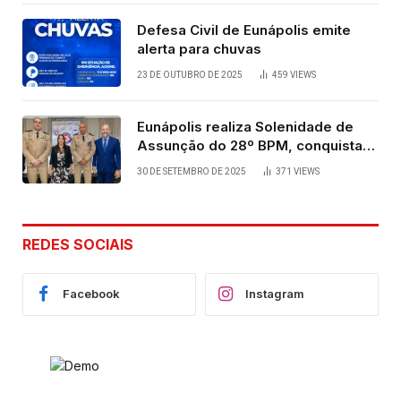
Defesa Civil de Eunápolis emite
alerta para chuvas
23 DE OUTUBRO DE 2025
459
VIEWS
Eunápolis realiza Solenidade de
Assunção do 28º BPM, conquista
viabilizada por articulação política
30 DE SETEMBRO DE 2025
371
VIEWS
de Cláudia e Robério Oliveira
REDES SOCIAIS
Facebook
Instagram