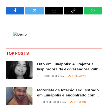
Facebook
Twitter
Email
Copy
WhatsA
Link
TOP POSTS
Luto em Eunápolis: A Trajetória
Inspiradora da ex-vereadora Ruth
Contadora
1 DE OUTUBRO DE 2025
1.130
VIEWS
Motorista de lotação sequestrado
em Eunápolis é encontrado com
vida após quatro dias.
8 DE DEZEMBRO DE 2025
712
VIEWS