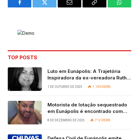
Facebook
Twitter
Email
Copy
WhatsA
Link
TOP POSTS
Luto em Eunápolis: A Trajetória
Inspiradora da ex-vereadora Ruth
Contadora
1 DE OUTUBRO DE 2025
1.130
VIEWS
Motorista de lotação sequestrado
em Eunápolis é encontrado com
vida após quatro dias.
8 DE DEZEMBRO DE 2025
712
VIEWS
Defesa Civil de Eunápolis emite