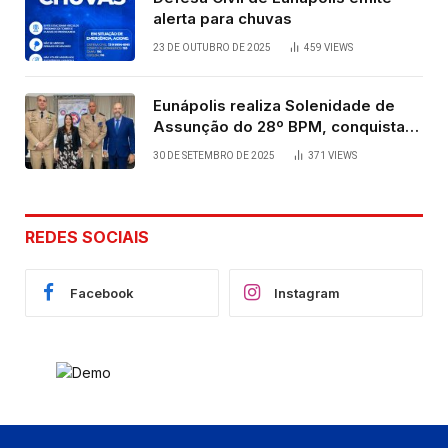
alerta para chuvas
23 DE OUTUBRO DE 2025
459
VIEWS
Eunápolis realiza Solenidade de
Assunção do 28º BPM, conquista
viabilizada por articulação política
30 DE SETEMBRO DE 2025
371
VIEWS
de Cláudia e Robério Oliveira
REDES SOCIAIS
Facebook
Instagram