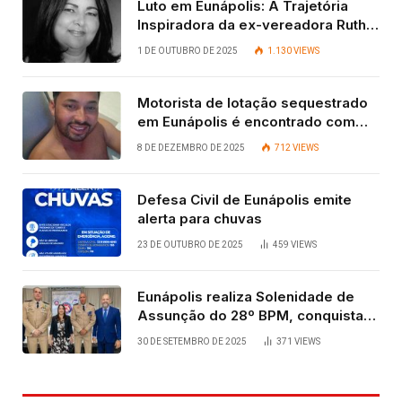
Luto em Eunápolis: A Trajetória
Inspiradora da ex-vereadora Ruth
Contadora
1 DE OUTUBRO DE 2025
1.130
VIEWS
Motorista de lotação sequestrado
em Eunápolis é encontrado com
vida após quatro dias.
8 DE DEZEMBRO DE 2025
712
VIEWS
Defesa Civil de Eunápolis emite
alerta para chuvas
23 DE OUTUBRO DE 2025
459
VIEWS
Eunápolis realiza Solenidade de
Assunção do 28º BPM, conquista
viabilizada por articulação política
30 DE SETEMBRO DE 2025
371
VIEWS
de Cláudia e Robério Oliveira