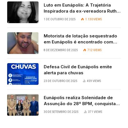
Luto em Eunápolis: A Trajetória
Inspiradora da ex-vereadora Ruth
Contadora
1 DE OUTUBRO DE 2025
1.130
VIEWS
Motorista de lotação sequestrado
em Eunápolis é encontrado com
vida após quatro dias.
8 DE DEZEMBRO DE 2025
712
VIEWS
Defesa Civil de Eunápolis emite
alerta para chuvas
23 DE OUTUBRO DE 2025
459
VIEWS
Eunápolis realiza Solenidade de
Assunção do 28º BPM, conquista
viabilizada por articulação política
30 DE SETEMBRO DE 2025
371
VIEWS
de Cláudia e Robério Oliveira