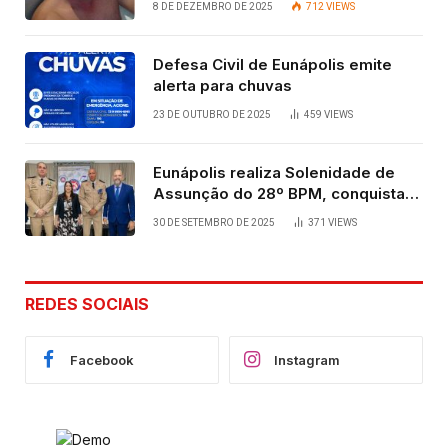
8 DE DEZEMBRO DE 2025
712
VIEWS
Defesa Civil de Eunápolis emite
alerta para chuvas
23 DE OUTUBRO DE 2025
459
VIEWS
Eunápolis realiza Solenidade de
Assunção do 28º BPM, conquista
viabilizada por articulação política
30 DE SETEMBRO DE 2025
371
VIEWS
de Cláudia e Robério Oliveira
REDES SOCIAIS
Facebook
Instagram