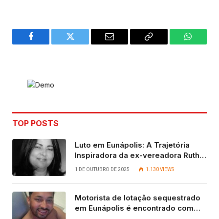
Facebook
Twitter
Email
Copy
WhatsA
Link
TOP POSTS
Luto em Eunápolis: A Trajetória
Inspiradora da ex-vereadora Ruth
Contadora
1 DE OUTUBRO DE 2025
1.130
VIEWS
Motorista de lotação sequestrado
em Eunápolis é encontrado com
vida após quatro dias.