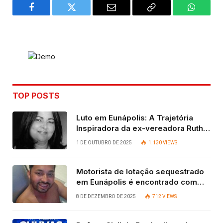
Facebook
Twitter
Email
Copy
WhatsA
Link
TOP POSTS
Luto em Eunápolis: A Trajetória
Inspiradora da ex-vereadora Ruth
Contadora
1 DE OUTUBRO DE 2025
1.130
VIEWS
Motorista de lotação sequestrado
em Eunápolis é encontrado com
vida após quatro dias.
8 DE DEZEMBRO DE 2025
712
VIEWS