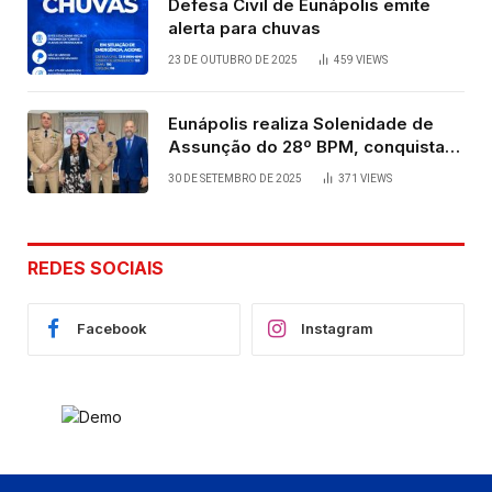
Defesa Civil de Eunápolis emite
alerta para chuvas
23 DE OUTUBRO DE 2025
459
VIEWS
Eunápolis realiza Solenidade de
Assunção do 28º BPM, conquista
viabilizada por articulação política
30 DE SETEMBRO DE 2025
371
VIEWS
de Cláudia e Robério Oliveira
REDES SOCIAIS
Facebook
Instagram