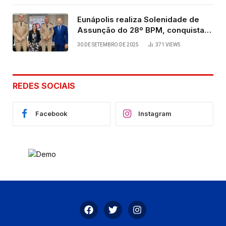
Eunápolis realiza Solenidade de
Assunção do 28º BPM, conquista
viabilizada por articulação política
30 DE SETEMBRO DE 2025
371
VIEWS
de Cláudia e Robério Oliveira
REDES SOCIAIS
Facebook
Instagram