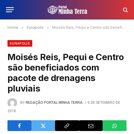
Home
»
Eunapolis
»
Moisés Reis, Pequi e Centro são beneficiados com pacote de drenagens pluviais
EUNAPOLIS
Moisés Reis, Pequi e Centro
são beneficiados com
pacote de drenagens
pluviais
BY
REDAÇÃO PORTAL MINHA TERRA
6 DE SETEMBRO DE
2018