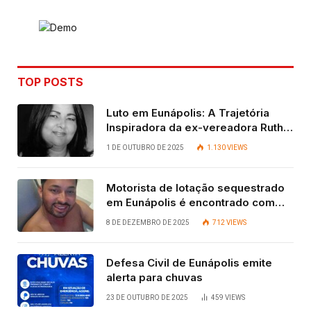
TOP POSTS
Luto em Eunápolis: A Trajetória
Inspiradora da ex-vereadora Ruth
Contadora
1 DE OUTUBRO DE 2025
1.130
VIEWS
Motorista de lotação sequestrado
em Eunápolis é encontrado com
vida após quatro dias.
8 DE DEZEMBRO DE 2025
712
VIEWS
Defesa Civil de Eunápolis emite
alerta para chuvas
23 DE OUTUBRO DE 2025
459
VIEWS