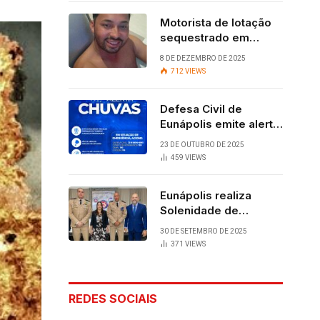
Motorista de lotação
sequestrado em
Eunápolis é
8 DE DEZEMBRO DE 2025
encontrado com vida
712
VIEWS
após quatro dias.
Defesa Civil de
Eunápolis emite alerta
para chuvas
23 DE OUTUBRO DE 2025
459
VIEWS
Eunápolis realiza
Solenidade de
Assunção do 28º
30 DE SETEMBRO DE 2025
BPM, conquista
371
VIEWS
viabilizada por
articulação política de
Cláudia e Robério
REDES SOCIAIS
Oliveira