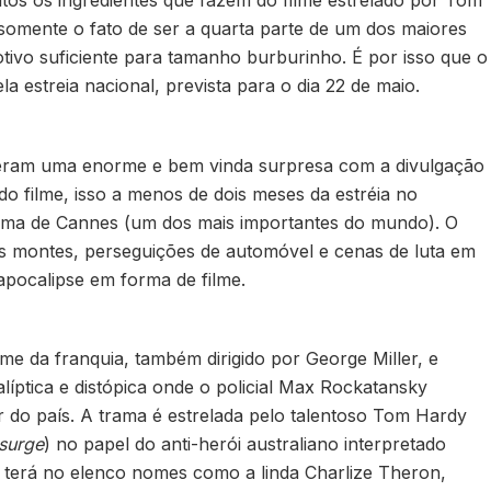
omente o fato de ser a quarta parte de um dos maiores
motivo suficiente para tamanho burburinho. É por isso que o
la estreia nacional, prevista para o dia 22 de maio.
iveram uma enorme e bem vinda surpresa com a divulgação
o filme, isso a menos de dois meses da estréia no
Cinema de Cannes (um dos mais importantes do mundo). O
aos montes, perseguições de automóvel e cenas de luta em
apocalipse em forma de filme.
lme da franquia, também dirigido por George Miller, e
íptica e distópica onde o policial Max Rockatansky
r do país. A trama é estrelada pelo talentoso Tom Hardy
surge
) no papel do anti-herói australiano interpretado
a terá no elenco nomes como a linda Charlize Theron,