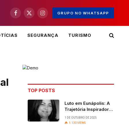
GRUPO NO WHATSAPP
Facebook
X
Instagram
(Twitter)
TÍCIAS
SEGURANÇA
TURISMO
al
TOP POSTS
Luto em Eunápolis: A
Trajetória Inspiradora
da ex-vereadora Ruth
1 DE OUTUBRO DE 2025
Contadora
1.130
VIEWS