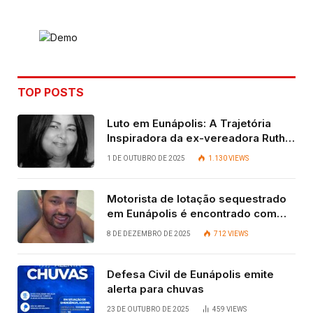
Link
TOP POSTS
Luto em Eunápolis: A Trajetória
Inspiradora da ex-vereadora Ruth
Contadora
1 DE OUTUBRO DE 2025
1.130
VIEWS
Motorista de lotação sequestrado
em Eunápolis é encontrado com
vida após quatro dias.
8 DE DEZEMBRO DE 2025
712
VIEWS
Defesa Civil de Eunápolis emite
alerta para chuvas
23 DE OUTUBRO DE 2025
459
VIEWS