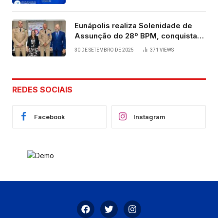
Eunápolis realiza Solenidade de
Assunção do 28º BPM, conquista
viabilizada por articulação política
30 DE SETEMBRO DE 2025
371
VIEWS
de Cláudia e Robério Oliveira
REDES SOCIAIS
Facebook
Instagram