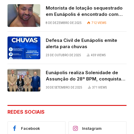
Motorista de lotação sequestrado
em Eunápolis é encontrado com
vida após quatro dias.
8 DE DEZEMBRO DE 2025
712
VIEWS
Defesa Civil de Eunápolis emite
alerta para chuvas
23 DE OUTUBRO DE 2025
459
VIEWS
Eunápolis realiza Solenidade de
Assunção do 28º BPM, conquista
viabilizada por articulação política
30 DE SETEMBRO DE 2025
371
VIEWS
de Cláudia e Robério Oliveira
REDES SOCIAIS
Facebook
Instagram